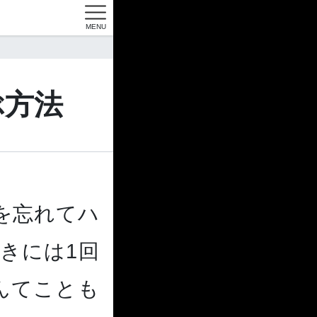
MENU
ぶ方法
を忘れてハ
きには1回
んてことも