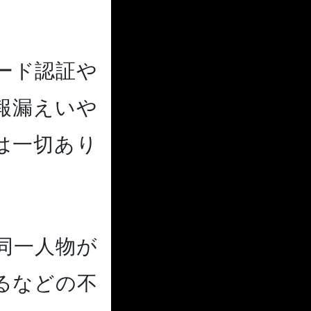
ード認証や
報漏えいや
は一切あり
同一人物が
るなどの不