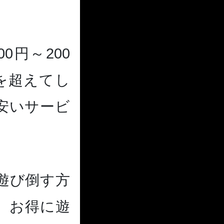
円～200
円を超えてし
安いサービ
遊び倒す方
、お得に遊