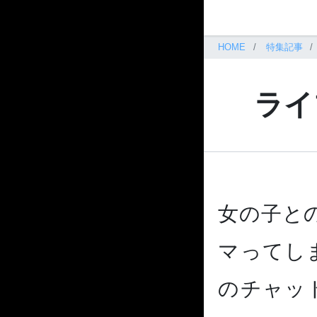
HOME
特集記事
ライ
女の子と
マってし
のチャッ