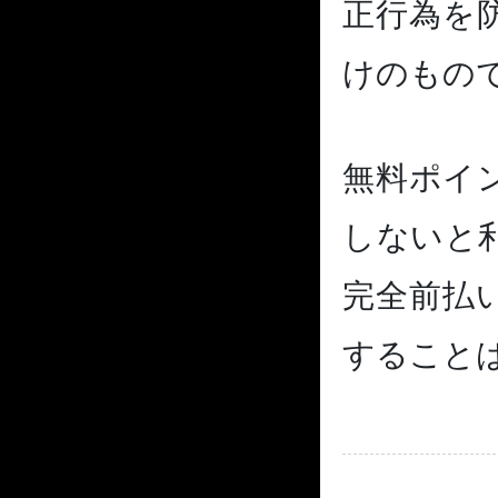
正行為を
けのもの
無料ポイ
しないと
完全前払
すること