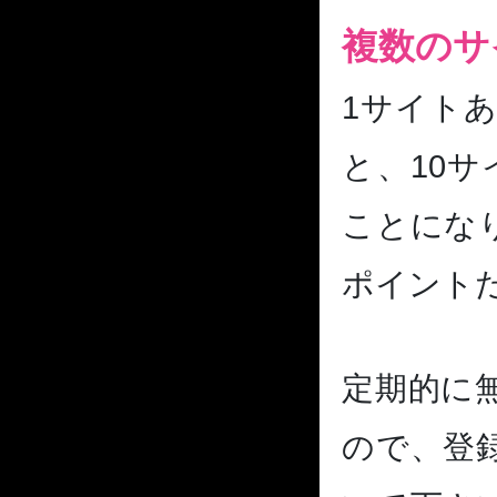
複数のサ
1サイト
と、10サ
ことにな
ポイント
定期的に
ので、登