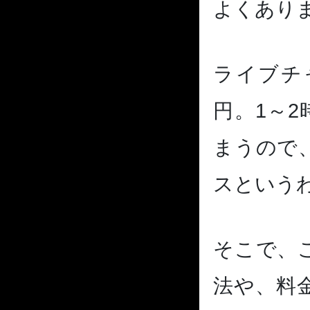
よくあり
ライブチ
円。1～2
まうので
スという
そこで、
法や、料