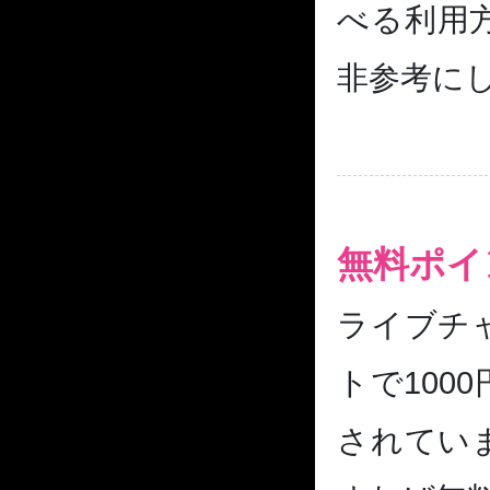
べる利用
非参考に
無料ポイ
ライブチ
トで100
されてい